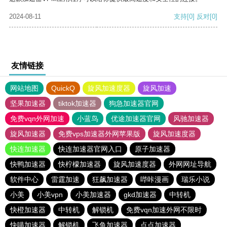
2024-08-11
支持
[0]
反对
[0]
友情链接
网站地图
QuickQ
旋风加速度器
旋风加速
坚果加速器
tiktok加速器
狗急加速器官网
免费vqn外网加速
小蓝鸟
优途加速器官网
风驰加速器
旋风加速器
免费vps加速器外网苹果版
旋风加速度器
快连加速器
快连加速器官网入口
原子加速器
快鸭加速器
快柠檬加速器
旋风加速度器
外网网址导航
软件中心
雷霆加速
狂飙加速器
哔咔漫画
瑞乐小说
小美
小美vpn
小美加速器
gkd加速器
中转机
快橙加速器
中转机
解锁机
免费vqn加速外网不限时
快喵加速器
解锁机
飞鱼加速器
点点加速器