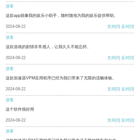
游客
这款app就像我的娱乐小助手，随时随地为我的娱乐提供帮助。
2024-09-22
支持
[0]
反对
[0]
游客
这款游戏的剧情非常感人，让我久久不能忘怀。
2024-09-22
支持
[0]
反对
[0]
游客
这款加速器VPM应用程序已经为我们带来了无限的流畅体验。
2024-09-22
支持
[0]
反对
[0]
游客
这个软件很好用
2024-09-22
支持
[0]
反对
[0]
游客