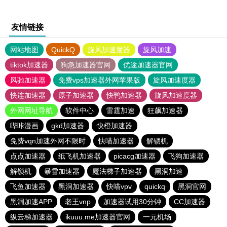
友情链接
网站地图
QuickQ
旋风加速度器
旋风加速
tiktok加速器
狗急加速器官网
优途加速器官网
风驰加速器
免费vps加速器外网苹果版
旋风加速度器
快连加速器
原子加速器
快鸭加速器
旋风加速度器
外网网址导航
软件中心
雷霆加速
狂飙加速器
哔咔漫画
gkd加速器
快橙加速器
免费vqn加速外网不限时
快喵加速器
解锁机
点点加速器
纸飞机加速器
picacg加速器
飞狗加速器
解锁机
暴雪加速器
魔法梯子加速器
黑洞加速
飞鱼加速器
黑洞加速器
快喵vpv
quickq
黑洞官网
黑洞加速APP
老王vnp
加速器试用30分钟
CC加速器
纵云梯加速器
ikuuu.me加速器官网
一元机场