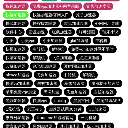
旋风加速器
免费vps加速器外网苹果版
旋风加速度器
快连加速器
快连加速器官网入口
原子加速器
快鸭加速器
快柠檬加速器
旋风加速度器
外网网址导航
软件中心
雷霆加速
狂飙加速器
哔咔漫画
瑞乐小说
小美
小美vpn
小美加速器
gkd加速器
中转机
快橙加速器
中转机
解锁机
免费vqn加速外网不限时
快喵加速器
解锁机
飞鱼加速器
点点加速器
云梯加速器
纸飞机加速器
夏时国际加速器
picacg加速器
飞狗加速器
中转机
解锁机
快喵vp加速器
黑豹加速器
暴雪加速器
魔法梯子加速器
苹果免费vqn加速
黑洞加速
飞鱼加速器
白鲸加速器
黑洞加速器
快喵vpv
quickq
黑洞官网
黑洞加速APP
1元机场
老王vnp
加速器试用30分钟
CC加速器
纵云梯加速器
ikuuu.me加速器官网
一元机场
雷轰加速器
黑豹加速器
速连加速器
纵云梯加速器