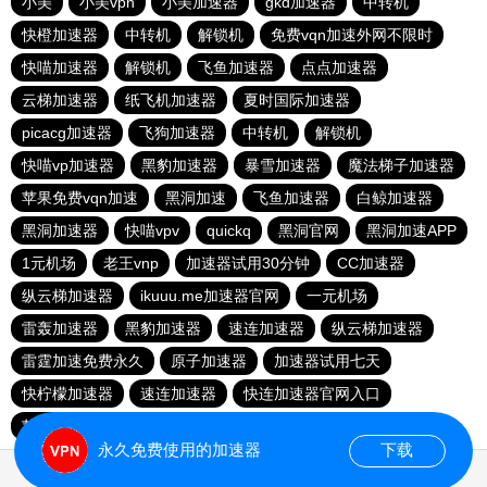
小美
小美vpn
小美加速器
gkd加速器
中转机
快橙加速器
中转机
解锁机
免费vqn加速外网不限时
快喵加速器
解锁机
飞鱼加速器
点点加速器
云梯加速器
纸飞机加速器
夏时国际加速器
picacg加速器
飞狗加速器
中转机
解锁机
快喵vp加速器
黑豹加速器
暴雪加速器
魔法梯子加速器
苹果免费vqn加速
黑洞加速
飞鱼加速器
白鲸加速器
黑洞加速器
快喵vpv
quickq
黑洞官网
黑洞加速APP
1元机场
老王vnp
加速器试用30分钟
CC加速器
纵云梯加速器
ikuuu.me加速器官网
一元机场
雷轰加速器
黑豹加速器
速连加速器
纵云梯加速器
雷霆加速免费永久
原子加速器
加速器试用七天
快柠檬加速器
速连加速器
快连加速器官网入口
苹果加速器
永久免费使用的加速器
下载