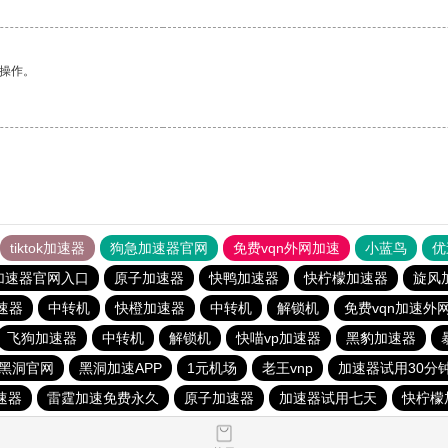
悉操作。
tiktok加速器
狗急加速器官网
免费vqn外网加速
小蓝鸟
优
加速器官网入口
原子加速器
快鸭加速器
快柠檬加速器
旋风
加速器
中转机
快橙加速器
中转机
解锁机
免费vqn加速外
飞狗加速器
中转机
解锁机
快喵vp加速器
黑豹加速器
黑洞官网
黑洞加速APP
1元机场
老王vnp
加速器试用30分
速器
雷霆加速免费永久
原子加速器
加速器试用七天
快柠檬