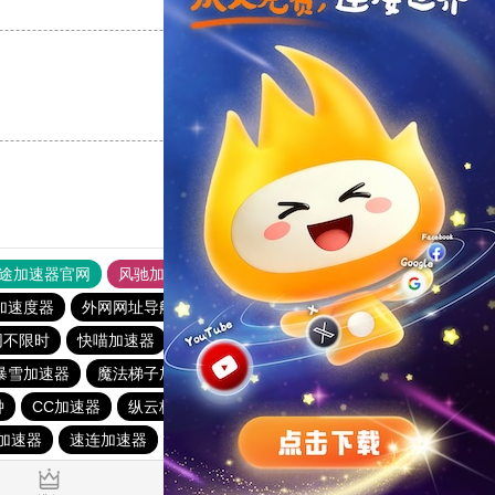
支持
[0]
反对
[0]
支持
[0]
反对
[0]
途加速器官网
风驰加速器
旋风加速器
加速度器
外网网址导航
软件中心
雷霆加速
狂飙加速器
网不限时
快喵加速器
解锁机
飞鱼加速器
点点加速器
暴雪加速器
魔法梯子加速器
苹果免费vqn加速
黑洞加速
钟
CC加速器
纵云梯加速器
ikuuu.me加速器官网
加速器
速连加速器
快连加速器官网入口
苹果加速器