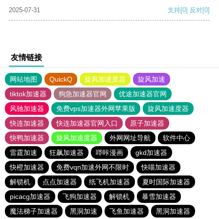
2025-07-31
支持
[0]
反对
[0]
友情链接
网站地图
QuickQ
旋风加速度器
旋风加速
tiktok加速器
狗急加速器官网
优途加速器官网
风驰加速器
免费vps加速器外网苹果版
旋风加速度器
快连加速器
快连加速器官网入口
原子加速器
快鸭加速器
旋风加速度器
外网网址导航
软件中心
雷霆加速
狂飙加速器
哔咔漫画
gkd加速器
快橙加速器
免费vqn加速外网不限时
快喵加速器
解锁机
点点加速器
纸飞机加速器
夏时国际加速器
picacg加速器
飞狗加速器
解锁机
暴雪加速器
魔法梯子加速器
黑洞加速
飞鱼加速器
黑洞加速器